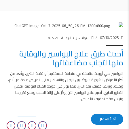
07/10/2025
البواسير
الرعاىة الصحية
أحدث طرق علاج البواسير والوقاية
منها لتجنب مضاعفاتها
البواسير هي أوردة منتفخة في منطقة المستقيم أو فتحة الشرج، وتُعد من
أكثر الأمراض الشرجية شيوعًا بين الرجال والنساء. يعاني المريض عادة من ألم،
وحكة، ونزيف خفيف بعد التبرز، مما يؤثر على جودة الحياة اليومية. بفضل
التطور الطبي، أصبح علاج البواسير الآن يركّز على إزالة السبب ومنع تكرارها
وليس فقط تخفيف الأعراض.
أقرأ المقال