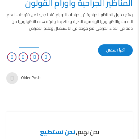
المناظير الجراحية وأورام القولون
يعتبر دخول المناظير الجراحية فى جراحات الاورام فتحا جديدا من فتوحات العلم
الحديث والتكنولوجيا الهندسية الطبية وذلك بما وفرته هذه التكنولوجيا من
دقة فى الاداء الجراحى مع جودة فى الاستئصال وعلاج الامراض
أقرأ المقال
Older Posts
نحن نهتم,
نحن نستطيع