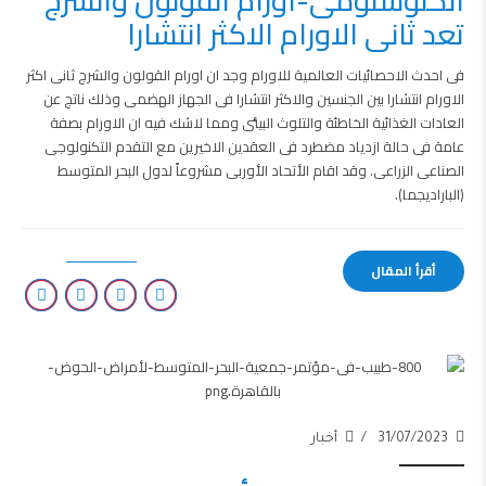
الكلوستومى-اورام القولون والشرج
تعد ثانى الاورام الاكثر انتشارا
فى احدث الاحصائيات العالمية للاورام وجد ان اورام القولون والشرج ثانى اكثر
الاورام انتشارا بين الجنسين والاكثر انتشارا فى الجهاز الهضمى وذلك ناتج عن
العادات الغذائية الخاطئة والتلوث البيئى ومما لاشك فيه ان الاورام بصفة
عامة فى حالة ازدياد مضطرد فى العقدين الاخيرين مع التقدم التكنولوجى
الصناعى الزراعى. وقد اقام الأتحاد الأوربى مشروعاً لدول البحر المتوسط
(الباراديجما).
أقرأ المقال
31/07/2023
أخبار