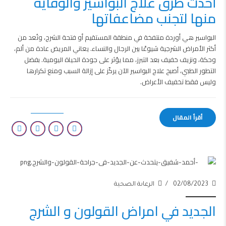
أحدث طرق علاج البواسير والوقاية
منها لتجنب مضاعفاتها
البواسير هي أوردة منتفخة في منطقة المستقيم أو فتحة الشرج، وتُعد من
أكثر الأمراض الشرجية شيوعًا بين الرجال والنساء. يعاني المريض عادة من ألم،
وحكة، ونزيف خفيف بعد التبرز، مما يؤثر على جودة الحياة اليومية. بفضل
التطور الطبي، أصبح علاج البواسير الآن يركّز على إزالة السبب ومنع تكرارها
وليس فقط تخفيف الأعراض.
أقرأ المقال
02/08/2023
الرعاىة الصحية
الجديد في امراض القولون و الشرج