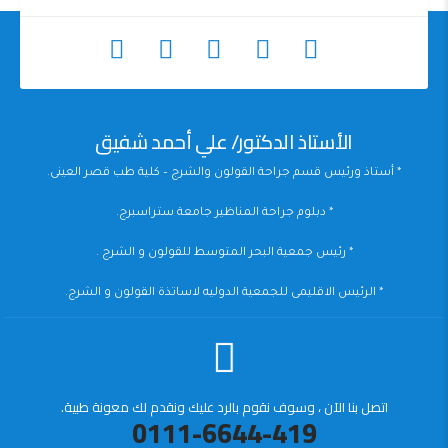
الأستاذ الدكتور/ علي أحمد شفيق
* أستاذ ورئيس قسم جراحة القولون والشرج – كلية طب قصر العينى.
* دبلوم جراحة المناظير جامعة ستراسبرج.
* رئيس جمعية البحر المتوسط للقولون و الشرج .
* الرئيس الاقليمى للجمعية الدوليه لاساتذة القولون و الشرج.
اتصل بنا الآن ، وسوف نقوم بالرد عليك ونقدم لك معونة طبية.
0111-6644-419