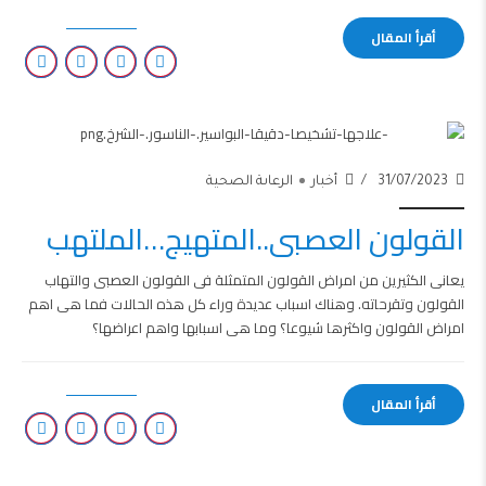
أقرأ المقال
31/07/2023
أخبار
الرعاىة الصحية
القولون العصبى..المتهيج…الملتهب
يعانى الكثيرين من امراض القولون المتمثلة فى القولون العصبى والتهاب
القولون وتقرحاته. وهناك اسباب عديدة وراء كل هذه الحالات فما هى اهم
امراض القولون واكثرها شيوعا؟ وما هى اسبابها واهم اعراضها؟
أقرأ المقال