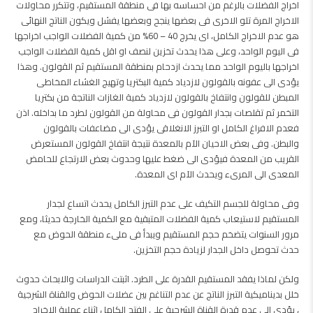
اخراج الفضلات بالرغم من احساسه بها فى منطقة المستقيم، وتتكرر محاولات
الاخراج المرة تلو الاخرى فى بعضها ينجح وبعضها يفشل ويكون الناتج النهائى
هو عدم الاخراج الكامل، اى يخرج 40 – 60% من كمية الفضلات الواجب اخراجها
فى اليوم الواحد، وعلى هذا يحدث تخزين لنصف او اقل كمية الفضلات الواجب
اخراجها باليوم الواحد مما يحدث ازدحام بمنطقة المستقيم ثم القولون. وهذا
يؤدى الى عفونه بالقولون لازدياد كمية البكتريا وتهيج الغشاء المخاطى
المبطن للقولون وانتفاخ بالقولون لازدياد كمية الغازات الناتجة من بكتريا
التخمر ثم تقلصات بجدار القولون فى محاولة من القولون لطرد ما بداخله. اذن
فعدم الافراغ الكامل او التبرز الانغلاقى يؤدى الى مضاعفات بالقولون
والبطن. وفى بعض الاحيان الآم بالمعدة نتيجة انتفاخ القولون المستعرض
القريب من المعدة فيؤدى الى ضغط عليها وحدوث بعض الارتجاع للحامض
المعدى الى المرىء ويحدث الآم اى المعدة.
وفى محاولة للجسم التكيف على عدم التبرز الكامل يحدث اتساع لجدار
المستقيم لاستيعاب كمية الفضلات المتبقية مع الكمية الخارجة حديثا، ومع
مرور السنوات يتضخم حجم المستقيم ويبدأ فى ملىء منطقة الحوض مع
حدث تحوصل داخل الجدار لزيادة حجم التخزين.
ولكن لماذا يفقد المستقيم القدرة على الطرد. اثبتت الدراسات والابحاث حدوث
خلل بديناميكية التبرز الناتج عن عدم التناغم بين عضلات الحوض والقناة الشرجية
، يؤدى الى عدم قدرة القناة الشرجية على الفتح الكامل اثناء عملية الاخراج