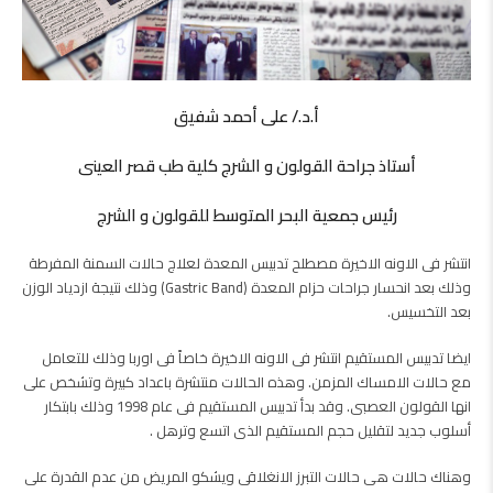
أ.د./ على أحمد شفيق
أستاذ جراحة القولون و الشرج كلية طب قصر العينى
رئيس جمعية البحر المتوسط للقولون و الشرج
انتشر فى الاونه الاخيرة مصطلح تدبيس المعدة لعلاج حالات السمنة المفرطة
وذلك بعد انحسار جراحات حزام المعدة (Gastric Band) وذلك نتيجة ازدياد الوزن
بعد التخسيس.
ايضا تدبيس المستقيم انتشر فى الاونه الاخيرة خاصاً فى اوربا وذلك للتعامل
مع حالات الامساك المزمن. وهذه الحالات منتشرة باعداد كبيرة وتشخص على
انها القولون العصبى. وقد بدأ تدبيس المستقيم فى عام 1998 وذلك بابتكار
أسلوب جديد لتقليل حجم المستقيم الذى اتسع وترهل .
وهناك حالات هى حالات التبرز الانغلاقى ويشكو المريض من عدم القدرة على