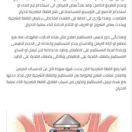
وعدم التفريغ الكامل. وقد يلجأ بعض المرضى الى استخدام تيار الماء او
استخدام الاصبع فى التوسيع للمساعدة فى فتح القناة الشرجية لاخراج
الفضلات. وهذا يؤدى الى اصابة فى الغشاء المخاطىء للبطن للقناة الشرجية
ويحدث بعض الشروخ او النزيف او الآلآم الحادة اثناء عملية الاخراج.
وهنا يأتى دور تدبيس المستقيم لعلاج مثل هذه الحالات فالهدف منه هو
تصغير او ازالة الترهل والاتساع بجدار المستقيم واعادته الى الحجم الطبيعى
وزيادة قدرة المستقيم على الانقباض وطرد ما بداخله لان ترهل او اتساع
المستقيم يضعف القدرة على الانقباض وبالتالى يضعف القدرة على الطرد.
ثانيا رفع القناة الشرجية التى يحدث فيها هبوط ناتج عن الامساك المزمن
واصلاح عضلات الشرج والزواية بين المستقيم والقناة الشرجية التى تزداد حدتها
مع شدة ترهل المستقيم وتكون من اسباب انغلاق القناة الشرجية اثناء عملية
الاخراج.