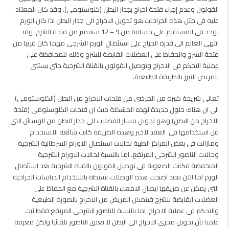
القولون وعدم إجراء فتحة اخراج بجدار البطن (كلوستومى). وقد كان المعتاد
عليه فى مثل هذه الجراحات هو تحويل الاخراج الى جدار البطن اذا كان الورم
يوجد فى المستقيم على مسافة من 9 – 12 سنتيمتر من فتحة الشرج. وقد
انتهى العالم الى قدرة الجراح على استئصال الورم الشرجى مهما كان قريبا من
فتحة الشرج والحفاظ على العضلات القابضة للشرج وذلك للمحافظة على
عملية التحكم فى الاخراج وتوصيل القولون بالقناة الشرجية.حتى يستنى
للمريض التبرز بالطريقة الطبيعية.
تعانى شريحة كبيرة من المرضى من فتحات الاخراج من البطن (الكلوستومى).
الى ان هناك حلول جديدة لهذه المشكلة حيث ان فتحات الكلوستومى (فتحة
الاخراج من البطن) وهو تحويل مسار الفضلات الى جدار البطن من الوسائل التى
قل استخدامها فى العقد لاخير وهذه الطريقة كانت شائعة الاستخدام
ومازالت فى بعض المراكز الطبية لحالات استئصال الاورام السرطانية الشرجية
وحالات الناصور الشرجى المرتفع. اما بالنسبة لحالات الاورام الشرجية
المنخفضة فكانت الصعوبة فى توصيل القولون بالقناة الشرجية بعد استئصال
الورم اما الآن فقد اصبحت هذه الوصلات بسيطة باستخدام الدباسات الجراحية
التى يمكن عن طريقها ايصال الامعاء بالقناة الشرجية مع الحفاظ على
العضلات القابضة للشرج فيتمكن المريض من الاخراج بالصورة الطبيعية
والتحكم فى عملية الاخراج. اما بالنسبة للناصور الشرجى المرتفع فقط ثبت
علميا بأن تحويل مجرى الاخراج الى البطن لا يغلق الناصور تلقائيا ولكن معرفة