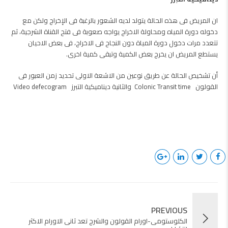
ان المريض فى هذه الحالة يتولد لديه الشعور بالرغبة فى الإخراج ولكن مع
دخوله دورة المياه ومحاولة الاخراج يواجه صعوبة فى فتح القناة الشرجية، ثم
تتعدد مرات دخول دورة المياة دون النجاح فى الاخراج، فى بعض الاحيان
يستطع المريض ان يخرج بعض الكمية وتبقى كمية اخرى.
أن تشخيص الحالة عن طريق نوعين من الاشعة الاولى تحديد زمن العبور فى
القولون Colonic Transit time والثانية ديناميكية التبرز Video defecogram
PREVIOUS
الكلوستومى-اورام القولون والشرج تعد ثانى الاورام الاكثر