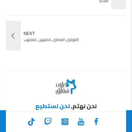
انتشارا
NEXT
القولون العصبى..المتهيج...الملتهب
نحن نهتم,
نحن نستطيع