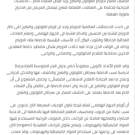
الكشف المبكر لأورام القولون والشرج يزيد فرص الشفاء التام ….الدباسات
الجراحية للحفاظ على العضلات القابضة للشرج ليتمكن المريض من الاخراج
بصورة طبيعية.
فى احدث الاحصائيات العالمية للاورام وجد ان اورام القولون والشرج ثانى اكثر
الاورام انتشارا بين الجنسين والاكثر انتشارا فى الجهاز الهضمى وتعتبر العادات
الغذائية الخاطئة والتلوث البيئى أحد الأسباب الرئيسية للاصابة بتلك الاورام
وذلك فى الوقت الذى تزداد فيه حالات الاورام بشكل مضطرد خاصة العقدين
الاخرين مصاحبة للتقدم التكنولوجى والصناعى والزراعى.
وقد اقام الأتحاد الأوربى مشروعاً خاص بدول البحر المتوسط (الباراديجما)
لدراسة نسب الاصابة بسرطان القولون والشرج والكشف عنها والتدخل الجراحى
وعلاج ما بعد الجراحة (العلاج الاشعاعى الكيميائى). وخلص المشروع الى أن
اورام القولون والشرج فى ازدياد وان اعمار الاصابة فى تناقض وأن الشفاء
التام بعد الاصابة يعتمد على الكشف المبكر عن سرطان القولون والشرج.
أن أورام الجهاز الهضمى تنتشر نتيجة تناول الوجبات السريعة التى تحتوى على
نسب عالية من الزيوت ومكسبات الطعم المضافة اليها بالاضافة الى الاغذية
الخضراء والفاكهة الناتجة عن الزراعات داخل الصوبات الزراعية المستخدم فيها
المواد الكيميائية والهرمونات. وينصح بتناول الزراعات التقليدية (organic) التى
لاتعتمد فى زراعتها على استخدام المواد الكيميائية والهرمونات. وقد نصحت