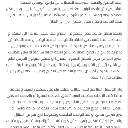
اتجاه الناصور والصفة التشريحية للعضلات عن طريق الوسائل الحديثة
للتشخيص مثل اشعة الرنين المغناطيسى والسونار الشرجى ثلاثى الابعاد يمكن
تحديد خريطة ومسار الناصور الشرجى. واستئصاله كليا يؤدى الى الشفاء فى
هذه الحالات وبدون تحويل مجرى البراز الى البطن.
وفيما يتعلق بحالات عدم التحكم فى الاخراج مما يضطر المريض الى استخدام
الحفاظات مما يتسبب فى اصابته بالالتهابات الجلدية اوضح ان عدم التحكم فى
الاخراج مازال من المشاكل المزمنة للاطباء ولكن تتعدد الاسباب وتتنوع بين
عدم تحكم ناتج عن قطع بعضلات الشرج (نتيجة اصابة سابقة) او شلل بعضلات
الشرج (ناتج عن مرض بأسفل العمود الفقرى) او تضخم القولون المزمن الناتج
عن شلل جزئى فى القولون يؤدى لزيادة التخزين داخل القولون مما يترتب عليه
الامساك المزمن ثم ينتهى بعدم التحكم فى الاخراج ويصيب الاطفال من سن 3
سنوات حتى 18 سنة.
وان الوسائل العلاجية لتلك الحالات تختلف بناء على تشخيص السبب ومعرفة
ما اذا كانت الاصابة بعضلات الشرج تتعلق بالعضلة نفسها أم بالعصب المغذى
للعضلة ا بالقولون وبناء على التشخيص يتم تحديد اسلوب العلاج والاصلاح
العضلى لحالات قطع العضلات والتى عادة تكون ناتجة عن جراحة بواسير او
شرخ شرجى سابق او بعد الولادة الطبيعية وخصوصا التى تتم فى المنازل
والمراكز البدائية فتكون رأس الطفل كبيرة فتحدث تهتك بفتحة المهبل وعضلات
الشرج مالم يتعامل معها طبيب النساء والولادة جراحيا بعمل توسيع جراحة