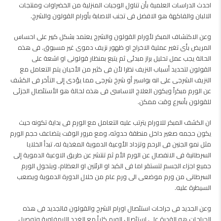
احدث الدراسات العلمية بأن تناول الوجبات المنزلية من الخضراوات ومنتجات
الالبان والفاكهة هو الافضل فى تجنب الاصابة بأورام القولون والشرج.
وعن الاكتشاف المبكر لأورام القولون والشرج يعتمد بشكل كبير على احساس
المريض بأى تغير عملية الاخراج او ظهور نزيف دموى غير مسبوق. فى هذه
الحالة يجب عمل تحليل براز مبدئى ثم يتبع بمنظار قولونى او اشعة على
القولون لتحديد أسباب النزيف نظرا لأن فى كثير من الأحيان يتم التعامل مع
النزيف الشرجى على انه بواسير أو شرخ شرجى مما يؤدى إلى التأخر فى الكشف
عن الورم مبكراً ويكون العلاج الاساسى فى هذه لحالة هو الأستئصال الجزئى
للقولون بأسرع وقت ممكن.
ان الكشف المبكر للاورام يترتب عليه التعامل مع الورم فى بداية تكونه حيث
يكون حجمه صغير داخل منطقة حدوثه، ومع مرور الوقت يتضاعف حجم الورم
مثل نمو الجنين فى الرحم وتزداد الأوعية الدموية المغذية له، تبدأ الخلايا
السرطانية فى الانفصال عن الورم الأم ثم تنتشر عن طريق الاوعية الدموية إلى
جميع اجزاء الجسم لتستقر اما فى الكبد او الرئتين او العظام، ويتحول الورم
السرطانى من ورم موضعى الى ورم عام من خلال الدورة الدموية ويصعب
السيطرة عليه.
وعن الجديد فى جراحات استئصال اورام الشرج والقولون فالجديد فى هذه
الجراحات هو القدرة على استئصال الورم كلياً مع الغدد الليمفاوية وتوصيل