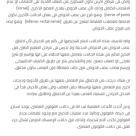
ولكن فى مرضى أخرين تكون الشكوى من ضعف القدرة على الانتصاب او عدم
الانتصاب الكامل وذلك لأن عصب الحوض يغذى العضو الذكرى [Dorsal
nerve of penis] وهو فرع من عصب الحوض فى بعض الحالات الأخرى تكون
الاصابة للعضلات القابضة للشرج عن طريق [Inferior rectal nerve] وهو ايضا
من فروع عصب الحوض.
وانه للاسف هذه الحالات لايتم تشخيصها فى كثير من الاحيان لأن اختناق
عصب الحوض من الامراض الحديثة ولا تدرس فى مراحل التعليم الطبى قبل
التخرج فكثير من هذه الحالات يتعامل معها الاطباء على انها بواسير او شرخ
شرجى او ضعف جنسى عام والتشخيص يتم عن طريق الكشف الاكلينيكى
ورسم نبضات عصب الحوض, فإن كانت متباطئة فإن العصب يكون مختنق.
ان هناك درجات من الاختناق يتم التعامل معها عن طريق الأدوية ودرجات
اخرى يتم التعامل معها بواسطة حقن العصب وفى بعض الأحيان نلجأ الى
التدخل الجراحى لتسليك العصب بعيدا عن الاختناق واطلاق سراحه.
وعن أحدث الأبحاث العلمية ثبت انه فى حالات القولون العصبى، يوجد تسارع
فى حركة القولون وكثرة عدد عمليات الاخراج مع وجود تقلصات بجدار
القولون تحُدث آلام شديدة، ولذلك فإن حالات الإمساك المزمن تشكل جزء
قليل من حالات القولون العصبى.