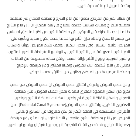
بفتحة المهبل ثم غلقه مرة اخرى.
ان هناك كثير من المرضى يعانوا من الام الشرج ومنطقة العجان غير متعلقة
بعملية الاخراج وهناك اساليب جديدة للعلاج فى هذا المجال الى ان الآم الشرج
طالما ازعجت الاطباء قبل المرضى لأن منطقة الشرج من اكثر المناطق احساس
فى جسم الانسان ولذلك فإن الألم بها عندما يحدث يكون شديد وتأثيره على
المريض كآلام الاسنان وفى بعض الاحيان يوقف نشاط المريض نهائيا، واسباب
الام الشرج المعروفة هى الشرخ الشرجى، البواسير المتجلطة، الناصور الملتهب
والقرح الشرجية ويزول الألم بإزالة السبب. ولكن هناك مجموعة من الحالات
تعانى من الآم شديدة اثناء الجلوس واحيانا المشى وغير مرتبطة بالإخراج
وهذه المجموعة من المرضى يعانون من اختناق عصب الحوض.
وعن عصب الحوض واعراض اختناق عصب الحوض ان عصب الحوض هو عصب
يخرج من اسفل العمود الفقرى لتغذية بعض اعضاء الحوض. مثل منطقة
العجان واسفل القناة الشرجية ثم يغذى العضلات القابضة للشرج ويغذى
العضوى الذكرى. واختناق عصب الحوض[Pudendal Canal Syndrome] من
الأمراض المكتشفة فى العقد الأخير لم يكن معروفا فى السابق ويعانى
المريض من الآم بمنطقة الشرج والعجان اثناء الجلوس او المشى غير مرتبطة
بعملية الاخراج وعند فحص القناة الشرجية لا يوجد بها شرخ او بواسير او ناصور.