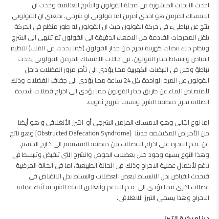
احدث الابحاث المنشورة فى مجلة القولون والشرج العالمية وجدت ان
الامساك المزمن هو احدى أمرين اما قولونى او شرجى، بمعنى ان القولونى
ينتج عن تباطىء فى حركة القولون حيث ان القولون له طور منظم فى الحركة
ينقل المخرجات القادمة من الامعاء الدقيقة الى القولون ثم تنتهى الى الشرج
وينظم ذلك نبضات كهربية تخرج من جدار القولون (كما يحدث فى القلب) لتنظيم
انقباض وانبساط جدار القولون. فى حالات الامساك المزمن القولونى يحدث
تباطؤ وخلل فى النبضات الكهربية مما يؤدى الى تأخر مرور الفضلات داخل
القولون عن المرة الواحدة كل 24 ساعة مما يؤدى الى جفاف الفضلات وذلك
لأمتصاص الماء عن طريق جدار القولون مما يؤدى الى اخراج فضلات شديدة
الصلابة تجرح منطقة الشرج وتسبب شروخ ثانوية.
اما نوع الثانى وهو الامساك المزمن الشرجى أو التبرز الأنغلاقى و هو أيضا
من الأمراض المكتشفه حديثا [Obstructed Defecation Syndrome] وهو ناتج
عن عدم القدرة على اخراج الفضلات من منطقة المستقيم الى خارج الجسم.
وهذا النوع يسببه وجود خلل بعضلات الحوض والشرج التى تنقبض وتنبسط فى
تاغم لأكمال عملية الاخراج وذلك فى الحالة الطبيعية، اما فى الحالة المرضية
فيحدث انقباض بدل الانبساط لبعض العضلات وانبساط بدل الانقباض فى
عضلات اخرى مما يؤدى الى عدم التناغم وأنغلاق القناة الشرجية أثناء عملية
الاخراج وهذا يسمى التبرز الانغلاقى.
ديناميكية التبرز