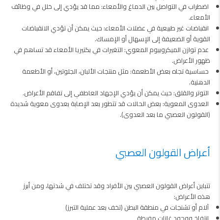
اضطراب في التواصل بين الدماغ والأمعاء: مما قد يؤدي إلى خلل في وظائف
الأمعاء.
انقباضات غير طبيعية في عضلات الأمعاء: حيث يمكن أن تؤدي الانقباضات
القوية أو الضعيفة إلى الإسهال أو الإمساك.
عدم توازن الميكروبيوم المعوي: التغيرات في بكتيريا الأمعاء قد تساهم في
ظهور الأعراض.
حساسية تجاه بعض الأطعمة: مثل منتجات الألبان، الجلوتين، أو الأطعمة
الدهنية.
التوتر والقلق: حيث يمكن أن يؤدي الإجهاد العاطفي إلى تفاقم الأعراض.
العدوى المعوية: بعض الحالات قد تتطور بعد الإصابة بعدوى معوية شديدة
(القولون العصبي ما بعد العدوى).
أعراض القولون العصبي
تتباين أعراض القولون العصبي بين الأفراد وقد تختلف في شدتها، ومن أبرز
هذه الأعراض:
آلام أو تشنجات في منطقة البطن (تخف بعد عملية التبرز)
انتفاخ ووجود غازات مفرطة