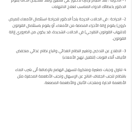
1- الادوية : بعد القيام بزيارة لدكتور علي شفيق وبعد تشخيص الحالة يقوم
الدكتور باعطائك الدواء المناسب لعلاج الالتهابات
2- الجراحة : في الحالات الحرجة يلجأ الدكتور للجراحة
استئصال الأمعاء (لمرض
كرون) يقوم إزالة الأجزاء المصابة من الأمعاء. أو يقوم باستئصال القولون
(لالتهاب القولون التقرحي) في الحالات الشديدة، قد يكون من الضروري إزالة
القولون.
3- الاقلاع عن التدخين وتغيير النظام الغذائي واتباع ن
ظام غذائي منخفض
الألياف أثناء النوبات (لتقليل تهيج الأمعاء)
4-تناول وجبات صغيرة ومتكررة لتسهيل الهضم بالإضافة ألى شرب الماء
بانتظام لتجنب الجفاف الناتج عن الإسهال
وتجنب الأطعمة المحفزة مثل
الأطعمة الحارة ومنتجات الألبان والأطعمة المصنعة.