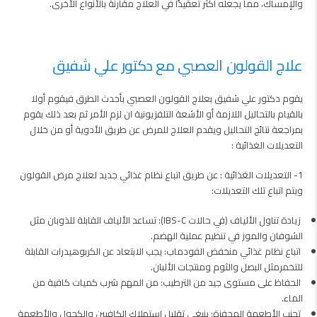
والإمساك، مما يجعله أكثر تعقيدًا في العلاج مقارنة بالأنواع الأخرى.
علاج القولون العصبي مع دكتور علي شفيق
يقوم دكتور علي شفيق بعلاج القولون العصبي بأحدث الطرق فيقوم أولا
بالقيام بالتحاليل اللازمة أو الأشعة التلفزيونية ان لزم الأمر ثم بعد ذلك بقوم
بمراجعة نتائج التحاليل ويقدم العلاج للمرض عن طريق الأدوية أو من خلال
التعديلات الغذائية :
1- التعديلات الغذائية : عن طريق اتباع نظام غذائي جديد لعلاج مرض القولون
ويتم اتباع تلك التعديلات:
زيادة تناول الألياف (في حالات IBS-C): تساعد الألياف القابلة للذوبان مثل
الشوفان والموز في تنظيم عملية الهضم.
اتباع نظام غذائي منخفض الفودماب: يجب الابتعاد عن الكربوهيدرات القابلة
للتخمرمثل البصل والثوم ومنتجات الألبان.
الحفاظ على مستوى جيد من الترطيب: من المهم شرب كميات كافية من
الماء.
تجنب الأطعمة المحفزة: ينبغي تقليل استهلاك الكافيين والكحول والأطعمة