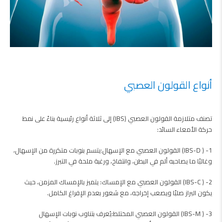
أنواع القولون العصبي
تصنف متلازمة القولون العصبي (IBS) إلى ثلاثة أنواع رئيسية بناءً على نمط
حركة الأمعاء السائد:
1- ( IBS-D) القولون العصبي مع الإسهال:يتسم بنوبات متكررة من الإسهال،
وغالبًا ما يصاحبه ألم في البطن، وانتفاخ، ورغبة ملحة في التبرز.
2- ( IBS-C) القولون العصبي مع الإمساك: يتميز بالإمساك المزمن، حيث
يكون البراز صلبًا ويصعب إخراجه، مع شعور بعدم الإفراغ الكامل.
3- ( IBS-M) القولون العصبي المختلط:يُعرف بتناوب نوبات الإسهال