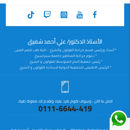
الأستاذ الدكتور/ علي أحمد شفيق
* أستاذ ورئيس قسم جراحة القولون والشرج – كلية طب قصر العينى.
* دبلوم جراحة المناظير جامعة ستراسبرج.
* رئيس جمعية البحر المتوسط للقولون و الشرج .
* الرئيس الاقليمى للجمعية الدوليه لاساتذة القولون و الشرج.
اتصل بنا الآن ، وسوف نقوم بالرد عليك ونقدم لك معونة طبية.
0111-6644-419