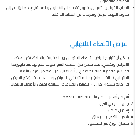
الدقيقة والقولون.
التهاب القولون التقرحي، فهو يقتصر على القولون والمستقيم، مما يؤدي إلى
حدوث التهاب مزمن وتقرحات في البطانة الداخلية.
اعراض الأمعاء الالتهابي
يمكن أن تتراوح اعراض الأمعاء الالتهابي بين الخفيفة والحادة. تظهر هذه
الاعراض وتختفي، مما يجعل من الصعب التنبؤ بموعد حدوثها. عند ظهورها،
قد يشير مقدم الرعاية الصحية إلى أنك تعاني من نوبة من مرض الأمعاء
الالتهابي (حالة نشطة). وعندما تختفي الاعراض بعد العلاج، قد يُعتبر المرض
في حالة سكون. من بين الاعراض العلامات الشائعة لمرض الأمعاء الالتهابي:
ألم في أسفل البطن يشبه تقلصات المعدة.
وجود دم في البراز.
إسهال مزمن.
شعور بالتعب والإرهاق.
فقدان الوزن غير المقصود.