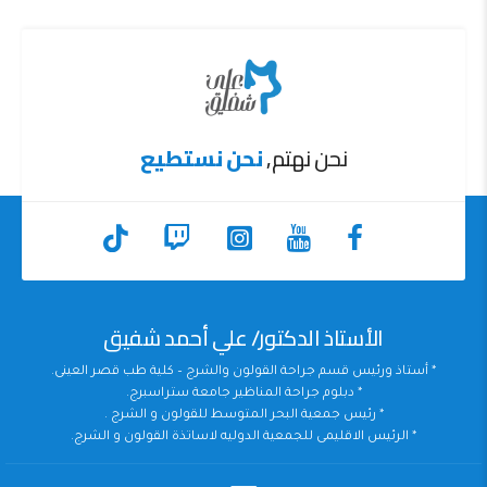
نحن نهتم,
نحن نستطيع
الأستاذ الدكتور/ علي أحمد شفيق
* أستاذ ورئيس قسم جراحة القولون والشرج – كلية طب قصر العينى.
* دبلوم جراحة المناظير جامعة ستراسبرج.
* رئيس جمعية البحر المتوسط للقولون و الشرج .
* الرئيس الاقليمى للجمعية الدوليه لاساتذة القولون و الشرج.